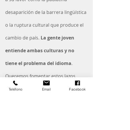
desaparición de la barrera lingüística 
o la ruptura cultural que produce el 
cambio de país. 
La gente joven 
entiende ambas culturas y no 
tiene el problema del idioma
. 
Queremos fomentar estos lazos 
entre los ciudadanos chinos y 
Teléfono
Email
Facebook
aragoneses, concluye el presidente.
Otro de sus objetivos será el de 
crear centros donde los niños 